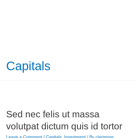
Capitals
Sed nec felis ut massa
volutpat dictum quis id tortor
Leave a Comment
/
Capitals
,
Investment
/ By
clarimore